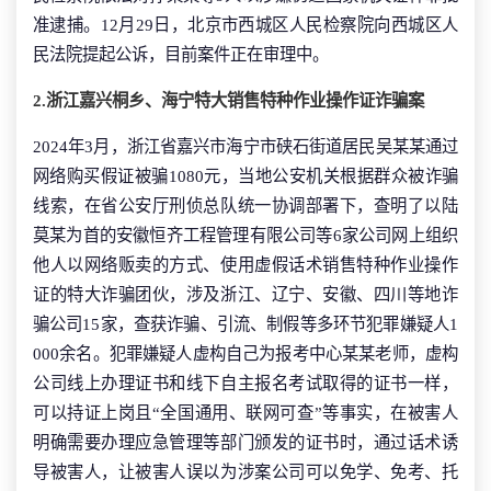
准逮捕。12月29日，北京市西城区人民检察院向西城区人
民法院提起公诉，目前案件正在审理中。
2.浙江嘉兴桐乡、海宁特大销售特种作业操作证诈骗案
2024年3月，浙江省嘉兴市海宁市硖石街道居民吴某某通过
网络购买假证被骗1080元，当地公安机关根据群众被诈骗
线索，在省公安厅刑侦总队统一协调部署下，查明了以陆
莫某为首的安徽恒齐工程管理有限公司等6家公司网上组织
他人以网络贩卖的方式、使用虚假话术销售特种作业操作
证的特大诈骗团伙，涉及浙江、辽宁、安徽、四川等地诈
骗公司15家，查获诈骗、引流、制假等多环节犯罪嫌疑人1
000余名。犯罪嫌疑人虚构自己为报考中心某某老师，虚构
公司线上办理证书和线下自主报名考试取得的证书一样，
可以持证上岗且“全国通用、联网可查”等事实，在被害人
明确需要办理应急管理等部门颁发的证书时，通过话术诱
导被害人，让被害人误以为涉案公司可以免学、免考、托