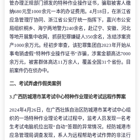
管办理正规部门颁发的特种作业操作证书，骗取被害人缴
纳680元至1000余元一本的办证费用。4月18日，在浙江省
应急管理厅协同、浙江省公安厅统一指挥下，嘉兴市公安
局组织桐乡、海宁两地警力240余名，赴辽宁、安徽、河北
等地开展集中收网，抓获犯罪嫌疑人350余名，冻结涉案资
产1000余万元。经初步审查，该犯罪集团自2023年开始从
事电销虚假“特种作业操作证书”诈骗，涉案金额高达7000
余万元，被害群体高达11万余人，覆盖全国31个省份。目
前案件仍在侦办中。
二、考试弄虚作假类案例
3.广西防城港市某考试中心特种作业理论考试远程作弊案
2024年4月26日，在广西壮族自治区防城港市某考试中心组
织的一场特种作业理论考试过程中，监考人员发现一名考
生考试电脑机位出现“自动”答题的异常情况，经防城港市
应急管理局调查发现，系人为远程帮助考试作弊的非法行