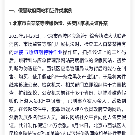
一、假冒政府网站和证件类案例
1.北京市白某某等涉嫌伪造、买卖国家机关证件案
2023年2月28日，北京市西城区应急管理综合执法大队联合
消防、市场监管等部门开展执法时，检查工人白某某持有
的
焊接与热切割特种作业
操作证，扫描该证上的二维码
后，跳转到与应急管理部网站高度相似的虚假网站，初步
判断为伪造证件。西城区应急管理局认为背后可能存在制
售、购买、使用假证的“一条龙黑灰产业链”，于是将案件
线索移送公安、检察机关。相关部门立即组织精干力量核
查，扩线深挖，公安机关前往十多个省份，抓捕涉嫌造假
贩假上游人员和“中间商”，已刑事立案70余人，悉数到
案。在该起案件中，犯罪嫌疑人建立假冒政府查询网站，
然后发展多名代理人员，通过网络社交平台向他人售卖假
证，共计制作假证1.9万余张。6月16日，北京市西城区人
民检察院依法对孙某某等9人以涉嫌伪造国家机关证件罪批