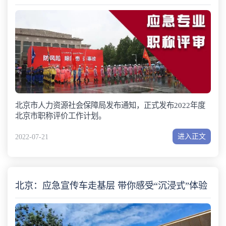
北京市人力资源社会保障局发布通知，正式发布2022年度
北京市职称评价工作计划。
进入正文
2022-07-21
北京：应急宣传车走基层 带你感受“沉浸式”体验