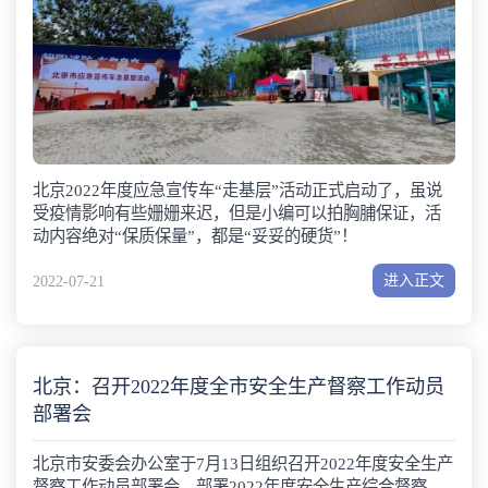
北京2022年度应急宣传车“走基层”活动正式启动了，虽说
受疫情影响有些姗姗来迟，但是小编可以拍胸脯保证，活
动内容绝对“保质保量”，都是“妥妥的硬货”！
进入正文
2022-07-21
北京：召开2022年度全市安全生产督察工作动员
部署会
北京市安委会办公室于7月13日组织召开2022年度安全生产
督察工作动员部署会，部署2022年度安全生产综合督察、