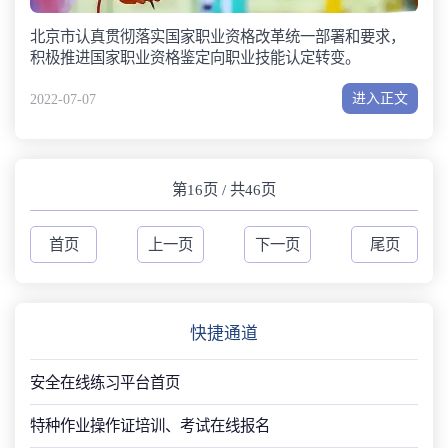
北京市认真贯彻落实国家职业资格改革统一部署和要求，
积极推进国家职业资格鉴定向职业技能认定转变。
进入正文
2022-07-07
第16页 / 共46页
首页
上一页
下一页
尾页
快捷通道
安全在线练习平台首页
特种作业操作证培训、考试在线报名