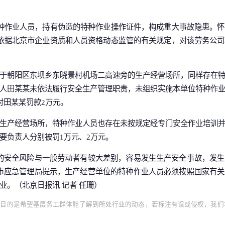
种作业人员，持有伪造的特种作业操作证件，构成重大事故隐患。
依据北京市企业资质和人员资格动态监管的有关规定，对该劳务公
于朝阳区东坝乡东晓景村机场二高速旁的生产经营场所，同样存在
人田某某未依法履行安全生产管理职责，未组织实施本单位特种作
对田某某罚款2万元。
生产经营场所，特种作业人员也存在未按规定经专门安全作业培训
要负责人分别被罚1万元、2万元。
的安全风险与一般劳动者有较大差别，容易发生生产安全事故，发
市应急管理局提示，生产经营单位的特种作业人员必须按照国家有
业。（北京日报讯 记者 任珊）
目的是希望基层务工群体能了解到所处行业的动态，若标注有误或侵权，我们将