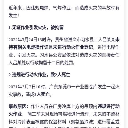
近年来，因违规电焊、气焊作业，而造成火灾的事故时有
发生！
1.无证作业引发火灾，被拘留
2022年3月24日13时许，贵州省遵义市习水县工人吕某某
未
持有相关电焊操作证且未进行动火作业登记
，进行电焊作
业，引发火灾。习水县公安局依法对造成火灾的直接责任
人吕某处以行政拘留十二日的处罚。
2.违规进行动火作业，致2人死亡
2021年3月2日16时，广东东莞市一产业园仓库发生一起火
灾事故，造成
2人死亡
。
事故原因：
作业人员在厂房冷库上方的吊顶内
违规进行动
火作业
， 施工前未对现场可燃物进行清理，未采取不燃材
料对冷库表面裸露的保温材料（聚氨酯泡沫）进行覆盖或