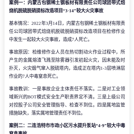
案例一：内蒙古包钢稀土钢板材有限责任公司球团带式焙
烧机脱硫脱硝提标改造项目“3·14”较大火灾事故
基本情况：2022年3月14日，内蒙古包钢稀土钢板材有限责
任公司球团带式焙烧机脱硫脱硝提标改造项目在检修作业
中发生一起较大火灾事故，造成7人死亡。
事故原因：检维修作业人员在热切割动火作业过程中，所
产生的金属熔渣飞溅至除雾器引发初起火灾，因未能及时
扑灭，火灾烟气窜入脱硫塔内，造成正在塔内1-3层喷淋层
作业的7人中毒窒息死亡。
事故教训：一是事故企业主体责任不落实。二是对工业领
域新兴的BOT模式安全生产职责界定不清。三是上级公司
对控股子公司安全管理指导、检查不到位。四是属地监管
措施缺失，落实属地管理责任不到位。
案例二：二连浩特市市政小区污水提升泵站“4·9”较大中毒
窒息事故