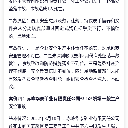
发区中天合创能源有限责任公司化工分公司发生一起高处
坠落事故，事故造成1人死亡。
事故原因：员工安全意识淡薄，违规手持仪表手操器和文
件夹从分离塔底部通过固定式钢直梯攀爬下行，不慎坠
落，当场死亡。
事故教训：一是企业安全生产主体责任不落实，对承包商
安全管理不到位。二是未深刻吸取去年8月份高处坠落事故
教训，事故整改和防范措施落实不到位。三是隐患排查治
理不彻底、安全教育培训不到位。四是属地监管部门未能
有效发挥安全监督检查职能，组织安全检查不深入、不细
致。
案例四：赤峰华泰矿业有限责任公司“3.16”坍塌一般生产
安全事故
基本情况：2022年3月16日 ，赤峰华泰矿业有限责任公司
莲花山矿区五采区复工复产工作中井下六中段发生坍塌，