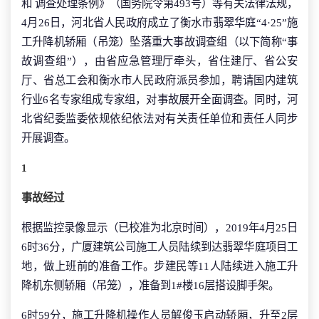
和 调查处理条例》（国务院令第493号）等有关法律法规，
4月26日，河北省人民政府成立了衡水市翡翠华庭“4·25”施
工升降机轿厢（吊笼）坠落重大事故调查组（以下简称“事
故调查组”），由省应急管理厅牵头，省住建厅、省公安
厅、省总工会和衡水市人民政府派员参加，聘请国内建筑
行业6名专家组成专家组，对事故展开全面调查。同时，河
北省纪委监委依规依纪依法对有关责任单位和责任人同步
开展调查。
1
事故经过
根据监控录像显示（已校准为北京时间），2019年4月25日
6时36分，广厦建筑公司施工人员陆续到达翡翠华庭项目工
地，做上班前的准备工作。步建民等11人陆续进入施工升
降机东侧轿厢（吊笼），准备到1#楼16层搭设脚手架。
6时59分，施工升降机操作人员解俊玉启动轿厢，升至2层