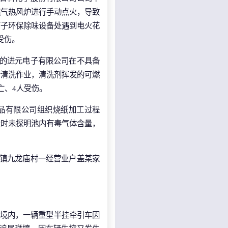
燃气热风炉进行手动点火，导致
等离子环保除味设备处遇到电火花
受伤。
发区的进元电子有限公司在不具备
行清洗作业，清洗剂挥发的可燃
亡、4人受伤。
纸制品有限公司组织烧纸加工过程
援时未探明池内有毒气体含量，
河涯镇九龙庙村一经营业户盖某家
高新区境内，一辆重型半挂牵引车因