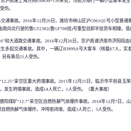
京沪高速上海方向638KM+150米处，与前方顺行一辆小型客车发
人受伤。
大道路交通事故。2016年12月20日，潍坊市峡山区沪C061Q5号小型普
与由南向北行驶的鲁GT2382(鲁GF708挂)号重型自卸半挂货车相撞，
26”较大道路交通事故。2016年12月26日，京沪高速济南市济阳段由南
多起交通事故。其中，一辆辽B3899A号大客车（核载67人，实载2
，另有乘员21人受伤。
“12.25”采空区重大坍塌事故。2015年12月25日，临沂市平邑县
，发生坍塌事故，造成14人死亡，1人受伤。（重大事故）
唐阳煤矿“12.7”采空区自燃热解气体爆炸事故。2018年12月7日
区遗煤自燃热解气体爆炸，冲垮密闭墙，造成3人死亡，3人受伤。