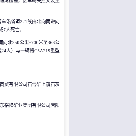
生追尾碰撞，因车辆失控又发生
通客车沿省道221线由北向南逆向
造成7人死亡。
向北350公里+700米至363公
4人）与一辆赣C5A219重型
玉荣商贸有限公司石膏矿上覆石灰
，山东裕隆矿业集团有限公司唐阳