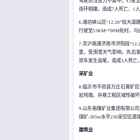
驾驶员注意力不集中，行驶至
连环相撞，造成7人死亡、1
6.潍坊峡山区“12.20”较
行驶至53KM+700M处时，
7.京沪高速济南市济阳段“12.
里，受雨雪天气影响，先后发生
货车发生追尾，造成3人死亡
采矿业
8.临沂市平邑县万庄石膏矿区
岩垮塌，井巷工程区域性破坏
9.山东裕隆矿业集团有限公司
煤矿-305m水平230采空
建筑业