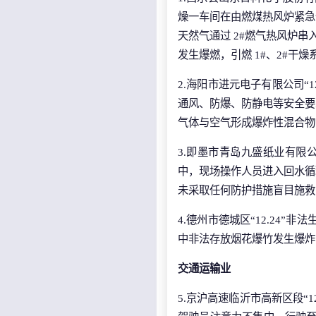
燥一车间在由燃煤热风炉紧急
天然气通过 2#燃气热风炉串
发生爆燃，引燃 1#、2#干
2.海阳市进元电子有限公司“
通风、防爆、防静电等安全要
气体与空气形成爆炸性混合物
3.即墨市青岛九盛纸业有限公
中，现场操作人员进入回水循
未采取任何防护措施盲目施救
4.德州市德城区“12.24
中非法存放烟花爆竹发生爆炸
交通运输业
5.京沪高速临沂市高新区段“1