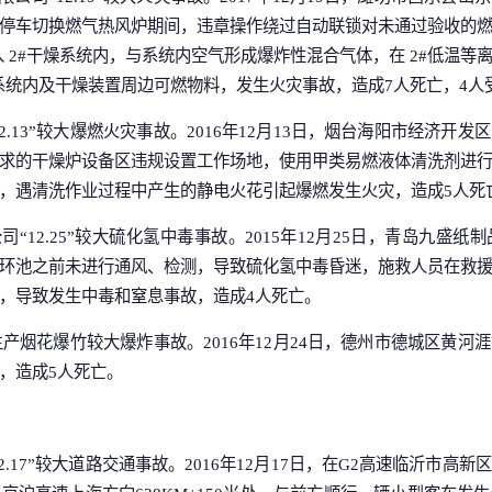
停车切换燃气热风炉期间，违章操作绕过自动联锁对未通过验收的
入 2#干燥系统内，与系统内空气形成爆炸性混合气体，在 2#低温
燥系统内及干燥装置周边可燃物料，发生火灾事故，造成7人死亡，4人
12.13”较大爆燃火灾事故。2016年12月13日，烟台海阳市经济开
求的干燥炉设备区违规设置工作场地，使用甲类易燃液体清洗剂进
，遇清洗作业过程中产生的静电火花引起爆燃发生火灾，造成5人死
司“12.25”较大硫化氢中毒事故。2015年12月25日，青岛九盛
环池之前未进行通风、检测，导致硫化氢中毒昏迷，施救人员在救
，导致发生中毒和窒息事故，造成4人死亡。
”非法生产烟花爆竹较大爆炸事故。2016年12月24日，德州市德城区黄
，造成5人死亡。
2.17”较大道路交通事故。2016年12月17日，在G2高速临沂市