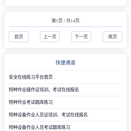
第5页 / 共14页
首页
上一页
下一页
尾页
快捷通道
安全在线练习平台首页
特种作业操作证培训、考试在线报名
特种作业考试题库练习
特种设备作业人员证培训、考试在线报名
特种设备作业人员考试题库练习