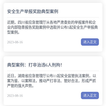
安全生产举报奖励典型案例
近期，四川省应急管理厅从各地严肃查处的举报案件和企
业内部隐患报告奖励案例中选取并公布5起安全生产举报典
型案例。
进入正文
2023-08-16
典型案例：打非治违6人刑拘！
近日，湖南省应急管理厅公布11起安全监管执法案例，以
案为鉴、以案释法，推动严打非法、管好合法，形成严抓
严管的强大声势。
进入正文
2023-08-16