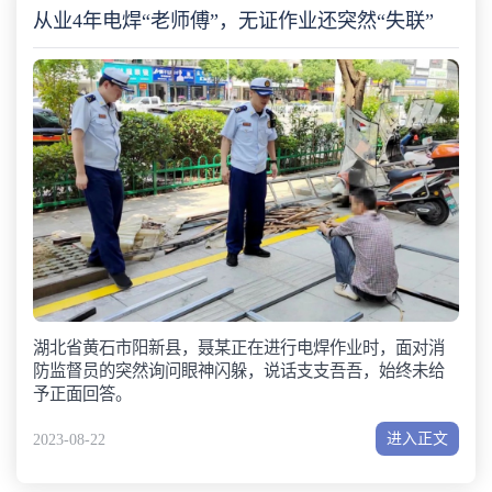
从业4年电焊“老师傅”，无证作业还突然“失联”
湖北省黄石市阳新县，聂某正在进行电焊作业时，面对消
防监督员的突然询问眼神闪躲，说话支支吾吾，始终未给
予正面回答。
进入正文
2023-08-22