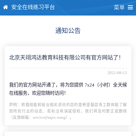
安全在线练习平台
菜单
通知公告
北京天翊鸿达教育科技有限公司有官方网站了！
2021-08-13
我们的官方网站开通了，将为您提供 7x24（小时）全天候
在线服务，欢迎您随时访问！
声明：转载技能和就业相关资讯的目的是希望基层务工群体能了解
到所处行业的动态，若标注有误或侵权，我们将及时更正或删除
（反馈邮箱：service@aqzx.wang）。