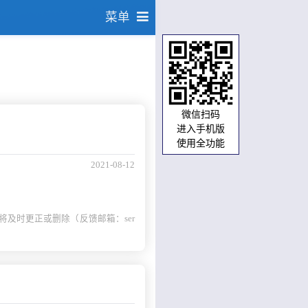
菜单
微信扫码
进入手机版
使用全功能
2021-08-12
及时更正或删除（反馈邮箱：ser