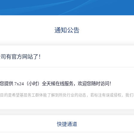
通知公告
公司有官方网站了！
您提供 7x24（小时）全天候在线服务，欢迎您随时访问！
目的是希望基层务工群体能了解到所处行业的动态，若标注有误或侵权，我们将
快捷通道