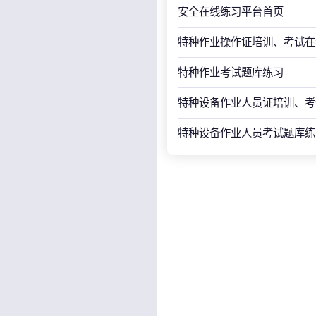
安全在线练习平台首页
特种作业操作证培训、考试在
特种作业考试题库练习
特种设备作业人员证培训、考
特种设备作业人员考试题库练