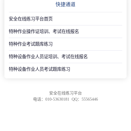
快捷通道
安全在线练习平台首页
特种作业操作证培训、考试在线报名
特种作业考试题库练习
特种设备作业人员证培训、考试在线报名
特种设备作业人员考试题库练习
安全在线练习平台
电话：010-53630181 QQ：55565446