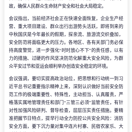
故，确保人民群众生命财产安全和社会大局稳定。
会议指出，当前经济社会正在快速全面恢复，企业生产经
营、重大项目建设、群众出行出游势头活跃，即将到来的
中秋国庆是今年最长的假期，探亲流、旅游流交织叠加，
安全防范将面临更大的压力。各地区、各有关部门务必保
持高度警觉，进一步强化“时时放心不下”的责任感，以有
力的措施、过硬的作风坚决防范化解重大安全风险，为群
众平安过节和亚运会顺利举办创造安全稳定的环境。
会议强调，要切实提高政治站位，把思想和行动统一到习
近平总书记重要指示精神上来，深刻认识做好当前安全防
范工作的极端重要性、特殊性，主动担当、认真履责，严
格落实属地管理责任和部门“三管三必须”监管责任，有针
对性加强风险研判、督导检查，层层压实责任措施。要精
准把握节日特点，提早行动全力防控公共安全风险：消防
安全方面，要下沉力量对集中连片村寨、民宿农家乐、大