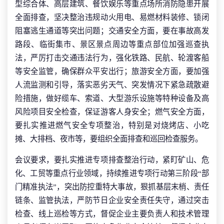
型综合体、高层建筑、餐饮娱乐等重点场所消防隐患开展
全面排查，坚决整治违规动火用电、易燃材料装修、锁闭
阻塞逃生通道等突出问题；交通安全方面，要在事故高发
路段、临街集市、景区景点周边等重点部位加强巡查执
法，严厉打击交通违法行为，强化铁路、民航、轮渡客船
等安全监管，确保群众平安出行；旅游安全方面，要加强
人流监测和引导，落实恶劣天气、突发情况下紧急疏散避
险措施，做好缆车、索道、大型游乐设施等特种设备及高
风险项目安全检查，保证游客人身安全；燃气安全方面，
要扎实推进燃气安全专项整治，特别是对烧烤店、小吃
摊、大排档、夜市等，要组织全面排查和巡回检查服务。
会议要求，要扎实推进专项排查整治行动，紧盯矿山、危
化、工贸等重点行业领域，持续推进专项行动第三阶段“部
门精准执法”，突出防控重特大事故，狠抓基层末梢、责任
链条、监管执法，严防节日企业安全责任失守，通过突击
检查、线上巡检等方式，督促企业主要负责人和技术管理