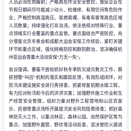
人员必须在岗履职；严格高危作业安全管控，督促企业在
节假日期间尽可能减少动火、检维修、有限空间等危险作
业，严格控制高温高压、易燃易爆、有毒有害等高危区域
人员数量；持续强化打非治违，依法依规对特殊行业、重
点领域实行全覆盖的重点监管。要点面结合严密防控，充
分借鉴北京冬奥会和成都大运会安保工作经验，紧盯关键
环节和重点区域，强化网格防控和群防群治，坚决确保杭
州亚运会等重大活动安保“万无一失”。
会议强调，要毫不放松抓好秋冬季防灾减灾救灾工作，狠
抓预警“叫应”机制的落实和跟踪反馈，有效形成闭环，对
防汛关键设施安全进行再排查，抓紧修复前期水毁工程，
有力应对秋汛和今后的洪涝灾害；加强野外施工作业和生
产经营安全管理，组织力量对野外工程营地和山区农家
乐、民宿等重点场所开展度汛安全风险隐患排查；抓好森
林防灭火工作，以重点林区、森林公园、自然保护区等为
重点，加强野外露营、野炊等活动巡查，坚决管控火源进