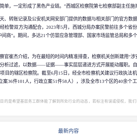
简单，一定形成了黑色产业链。”西城区检察院第七检察部副主任施
天、转账记录及公安机关网安部门提供的数据与相关部门的官方数
经检警双方沟通配合，2023年5月，西城分局办案民警前往多个省
中间商”。期间，多达21个仿冒应急管理部、国家市场监管总局和多
察官崔杰介绍，为在最短的时间内精准排查，检察机关创新建用“涉
分析过滤，以数据——证据——事实层层递进方式开展能动履职。
项目的辖区检察院。截至6月15日，经全市检察机关建议行政执法
事立案36件101人，行政立案51件58人），涉及全市13个区的40余
目的是希望基层务工群体能了解到所处行业的动态，若标注有误或侵权，我们将
最新内容