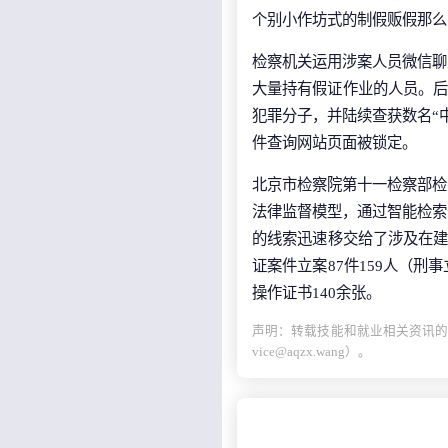
个别小作坊式的制假贩假那么
检察机关运用涉案人员微信聊
大量持有假证作业的人员。后
犯罪分子，并陆续查获数名“
件查询网站页面被锁定。
北京市检察院第十一检察部检
法律监督模型，通过智能检索
的线索迅速移交给了涉及在建
证案件立案87件159人（刑
操作证书140余张。
声明：转载技能和就业相关资讯的
vice@aqzx.wang）。