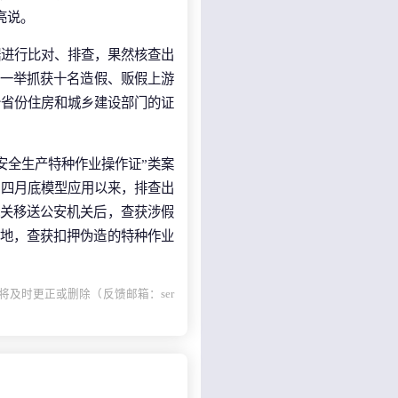
亮说。
据进行比对、排查，果然核查出
份一举抓获十名造假、贩假上游
个省份住房和城乡建设部门的证
安全生产特种作业操作证”类案
自四月底模型应用以来，排查出
机关移送公安机关后，查获涉假
个工地，查获扣押伪造的特种作业
及时更正或删除（反馈邮箱：ser