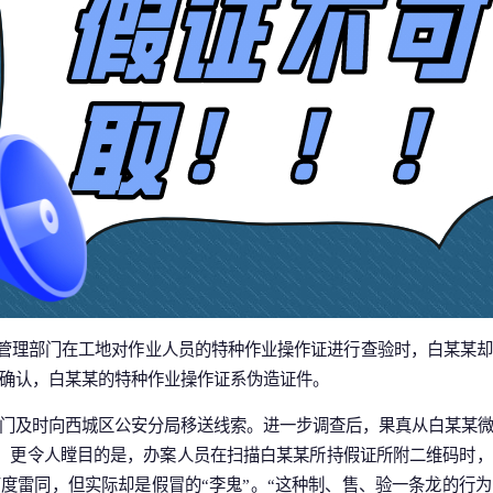
区应急管理部门在工地对作业人员的特种作业操作证进行查验时，白某某
确认，白某某的特种作业操作证系伪造证件。
门及时向西城区公安分局移送线索。进一步调查后，果真从白某某
实。更令人瞠目的是，办案人员在扫描白某某所持假证所附二维码时
度雷同，但实际却是假冒的“李鬼”。“这种制、售、验一条龙的行