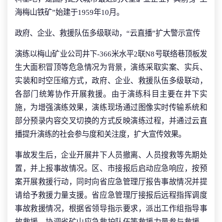
海梅山铁矿”始建于1959年10月。
政府、企业、救援队伍多级联动，“云直播”扩大警示宣传
演练以梅山矿业公司井下-366米水平2联N8号联络巷顶板发
生大面积冒顶等危急情况为背景，演练采取实案、实兵、
实装和时空压缩方式，政府、企业、救援队伍多级联动，
各部门统筹协作开展救援。由于演练科目主要在井下实
施，为增强演练效果，演练现场通过图像实时传输系统和
部分预录内容交叉切换的方式反映演练过程，并通过云直
播提升演练的社会参与度和关注度，扩大宣传效果。
事故发生后，企业开展井下人员撤离、人员搜救等先期处
置，并上报事故情况。区、市接报后启动应急响应，按预
案开展救援行动，同时向省应急管理厅报告事故情况并提
请给予救援力量支援。省应急管理厅接报后远程指挥调度
事故救援情况，根据省领导指示要求，派出工作组指导事
故救援，协调省矿山应急救护队伍等救援力量参与救援，