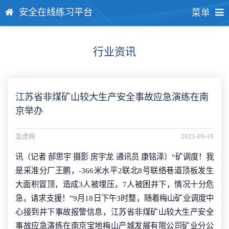
安全在线练习平台
菜单
行业资讯
江苏省非煤矿山较大生产安全事故应急演练在南
京举办
龙虎网
2021-09-19
讯（记者 郝思宇 摄影 房宇龙 通讯员 康铭泽）“矿调度！我
是采准分厂王鹏，-366米水平2联北8号联络巷道顶板发生
大面积冒顶，造成3人被埋压，7人被困井下，情况十分危
急，请求支援！”9月18日下午3时整，随着梅山矿业调度中
心接到井下事故报警信息，江苏省非煤矿山较大生产安全
事故应急演练在南京宝地梅山产城发展有限公司矿业分公