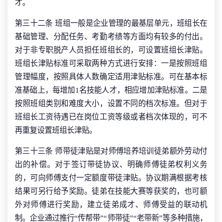
才。
第三十二条 班组一般是企业管理的最基层单元，班组长在
基础管理、分配任务、考勤考绩等方面均有较多的付出。
对于非专职脱产人员担任班组长的，可设置班组长津贴。
班组长津贴标准可采取两种方式进行安排：一是按照班组
管理幅度，按照具体人数确定适用津贴标准。可在基本标
准基础上，每增加1名技能人才，相应增加津贴标准。二是
按照班组类别和难度大小，设置不同的档次标准。但对于
班组长工资待遇已在岗位工资等级或者档次体现的，可不
再重复设置班组长津贴。
第三十三条 师带徒津贴是对师傅培养培训徒弟额外劳动付
出的补偿。对于签订带徒协议、明确师傅徒弟权利义务
的，可向师傅支付一定额度带徒津贴。协议期满根据考核
结果可另行给予奖励。徒弟在技能大赛等获奖的，也可额
外对师傅进行奖励，建立徒弟成才、师傅受益的联动机
制。企业通过推行“传帮带”“师带徒”“老带新”等多种措施，