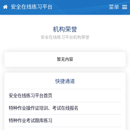
安全在线练习平台
菜单
机构荣誉
安全在线练习平台机构荣誉
暂无内容
快捷通道
安全在线练习平台首页
特种作业操作证培训、考试在线报名
特种作业考试题库练习